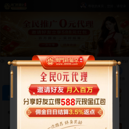
尊敬的来宾，您好，请登录
【WM】视讯维护通知：尊敬的会员，您好：【W
账户余额
公告通知
系统公告
登录/注册
充值
Vip钱包
优惠
推广赚钱
额度转换
【澳门新葡京官网】
官方域名①：
38999.com
热门游戏
官方域名②：
38999aa.com
客服链接：
38999kf.com
官方邮箱：
xpj38999@gmail.com
电子游艺
麻将胡了
麻将胡了2
爱尔兰精灵
下载最新APP
棋牌对战