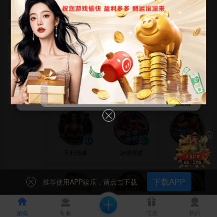
38元
活动①：
新老会员皆可领
！
8888元
活动②：
日日红包雨 最高彩金
！
真人视讯
2026亿元现金回馈
赏金女王
赏金大对决
寻找黄金城
每月6/16/26
共36期，每月3期现金回馈，【
电子钱包】
捕鱼达人
【USDT】
用户专享高额彩金！
推荐VIPPAY/UPAY/GOPAY/波币/NO钱包/钱能
彩票游戏
钱包/USDT
福运象财神
亡灵大盗
招财喵
确定
2%
笔笔存笔笔加赠
，
优惠无上限
，钱包存款
小额300元
以下额外
加赠1%
今日不再提醒
体育竞技
每日首笔
提款加赠1%
，资金安全，成功率100%！支持微信/支
付宝/手机银行收付款，最高可入50万，大额无忧！
×
钱包使用通知
在买卖币时请在APP通过市场订单正常交易，
请勿相信 私下联
不朽情缘
冰球突破
篮球巨星
系以不能转账为理由
，添加好友
私下提供【收款方式】【担保
交易】【扫码充值】
等方式支付，
不要添加 收款方式异常【无
法转账】【延迟到账】【取消市场挂单】【帮忙扫码充值】的
都是骗子
，金额丢失无法追回，并会导致账号冻结！！！
注
下载APP
推荐使用APP娱乐，请点击下载
意：
有骗子P图转账凭证，发送虚假到账短信，电话语言诱惑延
迟到账等，请勿相信
，有任何交易请以您的收款账户收到钱，
账户余额有变动为准核实无误再进行转币。祝您在澳门新葡京
游戏愉快~多多盈利~
游戏
客服
碰碰麻将
跳高高
优惠
跳更高
我的