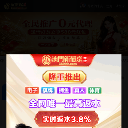
尊敬的来宾，您好，请登录
现金大回馈派送通知：尊敬的澳门新葡京贵宾您好!第22期现金大
账户余额
公告通知
系统公告
登录/注册
充值
Vip钱包
优惠
推广赚钱
额度转换
【澳门新葡京官网】
官方域名①：
38999.com
热门游戏
官方域名②：
38999aa.com
客服链接：
38999kf.com
官方邮箱：
xpj38999@gmail.com
电子游艺
麻将胡了
麻将胡了2
爱尔兰精灵
下载最新APP
棋牌对战